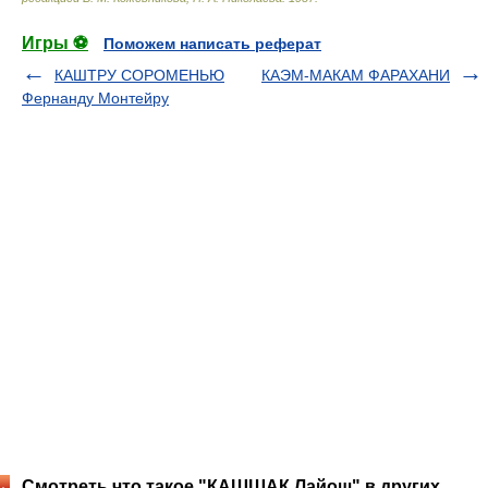
Игры ⚽
Поможем написать реферат
КАШТРУ СОРОМЕНЬЮ
КАЭМ-МАКАМ ФАРАХАНИ
Фернанду Монтейру
Смотреть что такое "КАШШАК Лайош" в других