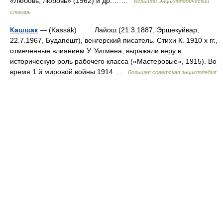
«Любовь, любовь» (1962) и др.… …
Большой Энциклопедический
словарь
Кашшак
— (Kassák) Лайош (21.3.1887, Эршекуйвар,
22.7.1967, Будапешт), венгерский писатель. Стихи К. 1910 х гг.,
отмеченные влиянием У. Уитмена, выражали веру в
историческую роль рабочего класса («Мастеровые», 1915). Во
время 1 й мировой войны 1914 …
Большая советская энциклопедия