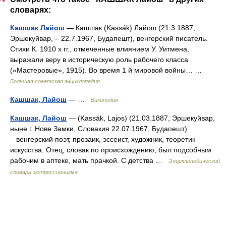
словарях:
Кашшак Лайош
— Кашшак (Kassák) Лайош (21.3.1887,
Эршекуйвар, ‒ 22.7.1967, Будапешт), венгерский писатель.
Стихи К. 1910 х гг., отмеченные влиянием У. Уитмена,
выражали веру в историческую роль рабочего класса
(«Мастеровые», 1915). Во время 1 й мировой войны… …
Большая советская энциклопедия
Кашшак, Лайош
— …
Википедия
Кашшак, Лайош
— (Kassák, Lajos) (21.03.1887, Эршекуйвар,
ныне г. Нове Замки, Словакия 22.07.1967, Будапешт)
венгерский поэт, прозаик, эссеист, художник, теоретик
искусства. Отец, словак по происхождению, был подсобным
рабочим в аптеке, мать прачкой. С детства …
Энциклопедический
словарь экспрессионизма