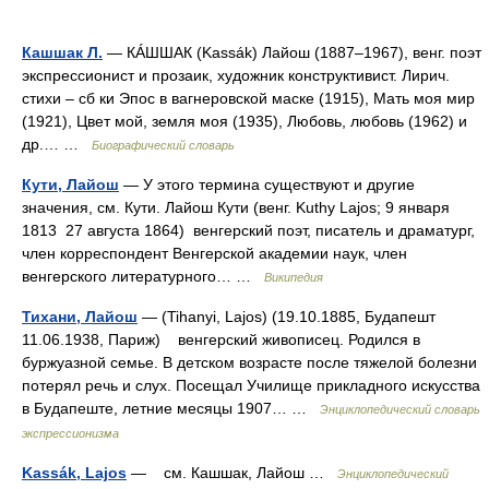
Кашшак Л.
— КÁШШАК (Kassák) Лайош (1887–1967), венг. поэт
экспрессионист и прозаик, художник конструктивист. Лирич.
стихи – сб ки Эпос в вагнеровской маске (1915), Мать моя мир
(1921), Цвет мой, земля моя (1935), Любовь, любовь (1962) и
др.… …
Биографический словарь
Кути, Лайош
— У этого термина существуют и другие
значения, см. Кути. Лайош Кути (венг. Kuthy Lajos; 9 января
1813 27 августа 1864) венгерский поэт, писатель и драматург,
член корреспондент Венгерской академии наук, член
венгерского литературного… …
Википедия
Тихани, Лайош
— (Tihanyi, Lajos) (19.10.1885, Будапешт
11.06.1938, Париж) венгерский живописец. Родился в
буржуазной семье. В детском возрасте после тяжелой болезни
потерял речь и слух. Посещал Училище прикладного искусства
в Будапеште, летние месяцы 1907… …
Энциклопедический словарь
экспрессионизма
Kassák, Lajos
— см. Кашшак, Лайош …
Энциклопедический